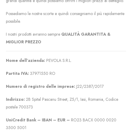
grandi quantità e quindi possiamo offrirti i migliori prezzi al dettaglio.
Possediamo le nostre scorte e quindi consegniamo il più rapidamente
possibile.
I nostri prodotti avranno sempre
QUALITÀ GARANTITA &
MIGLIOR PREZZO
Nome dell’azienda:
PEVOLA S.R.L.
Partita IVA:
37971550 RO
Numero di registro delle imprese:
J22/2387/2017
Indirizzo:
2B Spital Pascanu Street, Z5/1, Iasi, Romania, Codice
postale 700373
UniCredit Bank – IBAN – EUR –
RO23 BACX 0000 0020
3500 5001